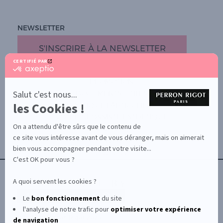
NEWSLETTER
S'INSCRIRE À LA NEWSLETTER
CERTIFIÉ PAR
certifié
par
PROMOTION
Axeptio
-
Salut c'est nous...
DOCUMENTS UTILES
En
les Cookies !
BOUTIQUE PARTICULIERS
savoir
plus
VOTRE GROSSISTE ESTHÉTIQUE
sur
On a attendu d'être sûrs que le contenu de
AIDE / FAQ
Axeptio
ce site vous intéresse avant de vous déranger, mais on aimerait
CONTACT
bien vous accompagner pendant votre visite...
CGU/CGV
C'est OK pour vous ?
A quoi servent les cookies ?
Le
bon fonctionnement
du site
l'analyse de notre trafic pour
optimiser
votre expérience
© Le Club Perron Rigot 2026
de navigation