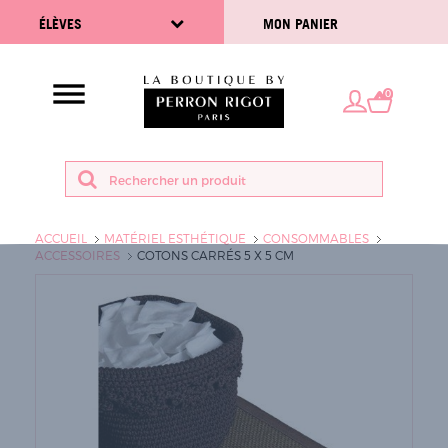
ÉLÈVES
MON PANIER
0
ACCUEIL
MATÉRIEL ESTHÉTIQUE
CONSOMMABLES
ACCESSOIRES
COTONS CARRÉS 5 X 5 CM