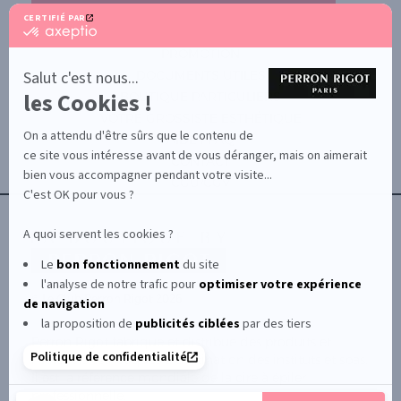
CERTIFIÉ PAR
certifié
par
PROMOTION
Axeptio
-
Salut c'est nous...
DOCUMENTS UTILES
En
les Cookies !
BOUTIQUE PARTICULIERS
savoir
plus
VOTRE GROSSISTE ESTHÉTIQUE
sur
On a attendu d'être sûrs que le contenu de
AIDE / FAQ
Axeptio
ce site vous intéresse avant de vous déranger, mais on aimerait
CONTACT
bien vous accompagner pendant votre visite...
CGU/CGV
C'est OK pour vous ?
A quoi servent les cookies ?
Le
bon fonctionnement
du site
l'analyse de notre trafic pour
optimiser
votre expérience
© Le Club Perron Rigot 2026
de navigation
la proposition de
publicités ciblées
par des tiers
Perron Rigot fabrique et distribue des produits et
Politique de confidentialité
matériels esthétiques à destination des instituts et spas.
Il est la référence mondiale de la cire à épiler
professionnelle.