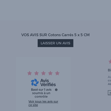
VOS AVIS SUR Cotons Carrés 5 x 5 CM
LAISSER UN AVIS
B
A
e
AL
Basé sur
1
avis
soumis à un
contrôle
Voir tous les avis sur
ce site