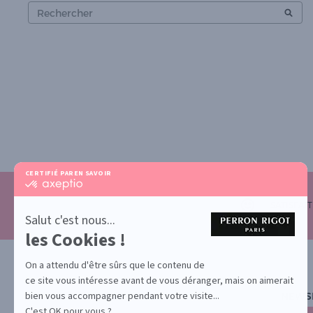
CERTIFIÉ PAR
EN SAVOIR PLUS SUR
certifié
par
Axeptio
SATISFAI
-
Salut c'est nous...
En
les Cookies !
savoir
plus
sur
On a attendu d'être sûrs que le contenu de
Axeptio
ce site vous intéresse avant de vous déranger, mais on aimerait
bien vous accompagner pendant votre visite...
NEWS
C'est OK pour vous ?