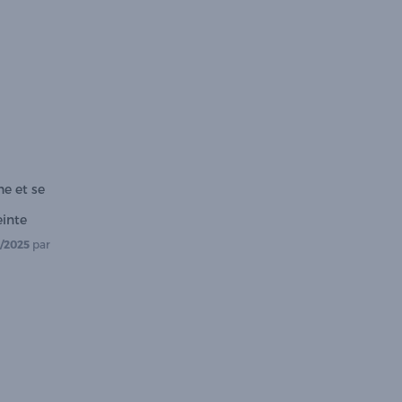
e et se 
einte
/2025
par