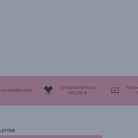
3 FOIS SANS FRAIS
PAIE
T OU REMBOURSÉ
DÈS 300 €
LETTER