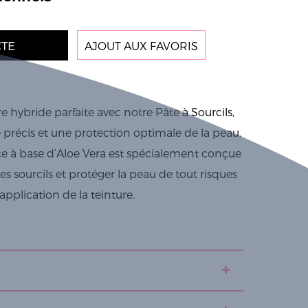
TE
AJOUT AUX FAVORIS
e hybride parfaite avec notre Pâte à Sourcils,
é précis et une protection optimale de la peau.
ce à base d’Aloe Vera est spécialement conçue
es sourcils et protéger la peau de tout risques
pplication de la teinture.