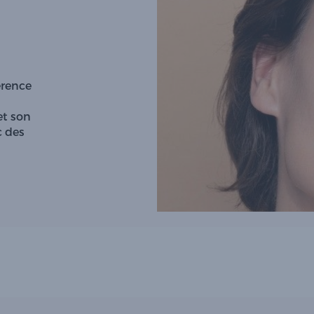
érence
et son
c des