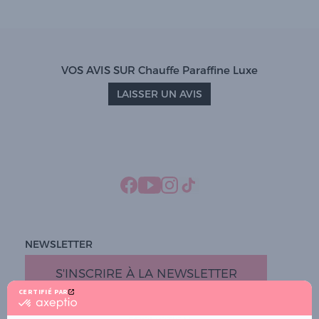
VOS AVIS SUR Chauffe Paraffine Luxe
LAISSER UN AVIS
NEWSLETTER
S'INSCRIRE À LA NEWSLETTER
CERTIFIÉ PAR
certifié
par