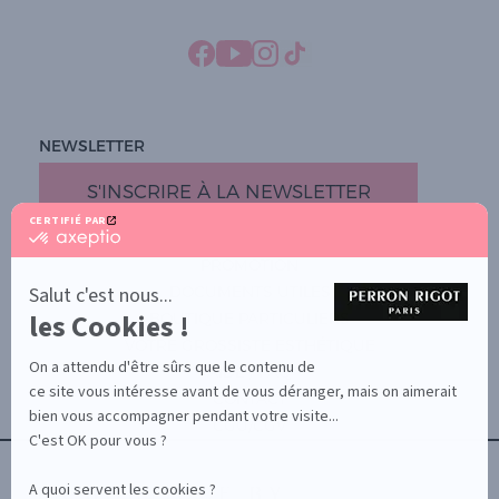
NEWSLETTER
S'INSCRIRE À LA NEWSLETTER
CERTIFIÉ PAR
certifié
par
PROMOTION
Axeptio
-
Salut c'est nous...
DOCUMENTS UTILES
En
les Cookies !
BOUTIQUE PARTICULIERS
savoir
plus
VOTRE GROSSISTE ESTHÉTIQUE
sur
On a attendu d'être sûrs que le contenu de
AIDE / FAQ
Axeptio
ce site vous intéresse avant de vous déranger, mais on aimerait
CONTACT
bien vous accompagner pendant votre visite...
CGU/CGV
C'est OK pour vous ?
A quoi servent les cookies ?