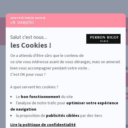
CERTIFIÉ PAR
EN SAVOIR PLUS SUR
certifié
par
Axeptio
SATISFAI
-
Salut c'est nous...
En
les Cookies !
savoir
plus
sur
On a attendu d'être sûrs que le contenu de
Axeptio
ce site vous intéresse avant de vous déranger, mais on aimerait
bien vous accompagner pendant votre visite...
NEWS
C'est OK pour vous ?
A quoi servent les cookies ?
Le
bon fonctionnement
du site
l'analyse de notre trafic pour
optimiser
votre expérience
de navigation
la proposition de
publicités ciblées
par des tiers
Lire la politique de confidentialité
PROMOTION
DOCUMENTS UTILES
B