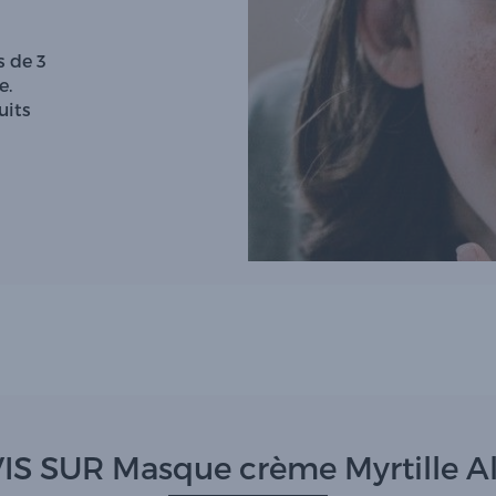
 de 3
e.
uits
IS SUR Masque crème Myrtille Al