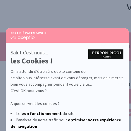
V
CERTIFIÉ PAR
EN SAVOIR PLUS SUR
certifié
par
Axeptio
SATISFAI
-
Salut c'est nous...
En
les Cookies !
savoir
plus
sur
On a attendu d'être sûrs que le contenu de
Axeptio
ce site vous intéresse avant de vous déranger, mais on aimerait
bien vous accompagner pendant votre visite...
NEWS
C'est OK pour vous ?
A quoi servent les cookies ?
Le
bon fonctionnement
du site
l'analyse de notre trafic pour
optimiser
votre expérience
de navigation