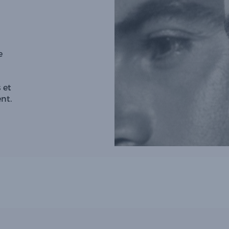
e
 et
nt.