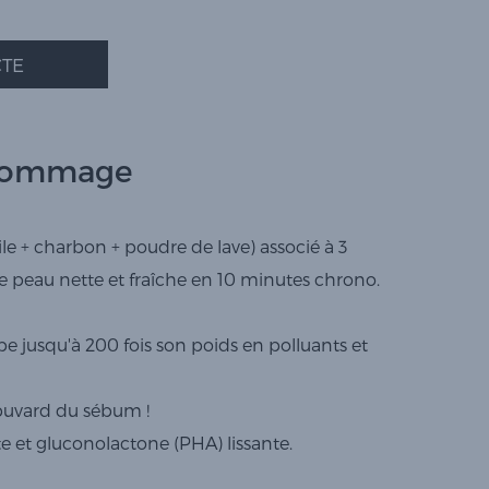
TE
 gommage
rgile + charbon + poudre de lave) associé à 3
e peau nette et fraîche en 10 minutes chrono.
be jusqu'à 200 fois son poids en polluants et
r buvard du sébum !
 et gluconolactone (PHA) lissante.