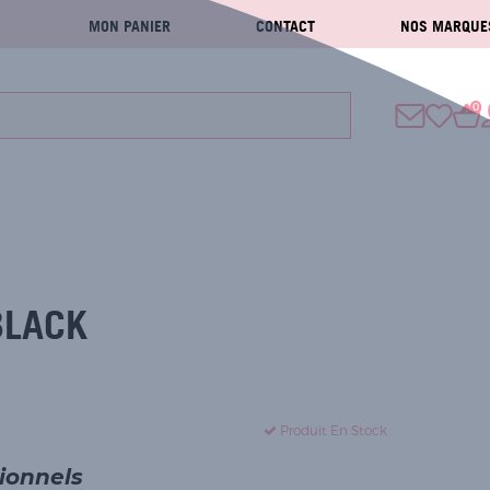
MON PANIER
CONTACT
NOS MARQUE
0
BLACK
Produit En Stock
sionnels